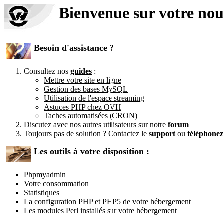
Bienvenue sur votre no
Besoin d'assistance ?
Consultez nos
guides
:
Mettre votre site en ligne
Gestion des bases MySQL
Utilisation de l'espace streaming
Astuces PHP chez OVH
Taches automatisées (CRON)
Discutez avec nos autres utilisateurs sur notre
forum
Toujours pas de solution ? Contactez le
support
ou
téléphone
Les outils à votre disposition :
Phpmyadmin
Votre
consommation
Statistiques
La configuration
PHP
et
PHP5
de votre hébergement
Les modules
Perl
installés sur votre hébergement