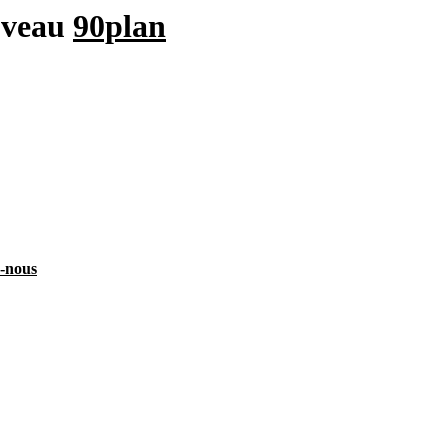
uveau
90plan
z-nous