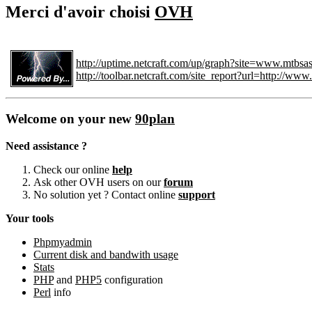
Merci d'avoir choisi
OVH
http://uptime.netcraft.com/up/graph?site=www.mtbsa
http://toolbar.netcraft.com/site_report?url=http://ww
Welcome on your new
90plan
Need assistance ?
Check our online
help
Ask other OVH users on our
forum
No solution yet ? Contact online
support
Your tools
Phpmyadmin
Current disk and bandwith usage
Stats
PHP
and
PHP5
configuration
Perl
info